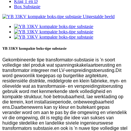
Krag T en D
Box Substasie
YB 33KV kompakte boks-tipe substasie
Gekombineerde tipe transformator-substasie is 'n soort
volledige stel produk wat spanningskakelaartoerusting en
transformator integreer met LV-verspreidingstoerusting.Dit
word gewoonlik toegepas op burgerlike argitekture,
residensiële distrikte, middelgrote en klein fabrieke, myn- en
olievelde wat as transformasie- en verspreidingstoerusting
gebruik word met kenmerkende sterk volledigheid en
kompakte struktuur, hoë betroubaarheid, lae werklading op
die terrein, kort installasieperiode, onbeweegbaarheid
ens.Daarbenewens kan sy kleur en buitekant gepas
verander word om aan te pas by die omgewing en vriendelik
vir die omgewing, dit is regtig die idee van sukses van
huidige stedelike en landelike siviele ingenieurswese
transformators substasie.en ook is 'n nuwe tipe volledige stel