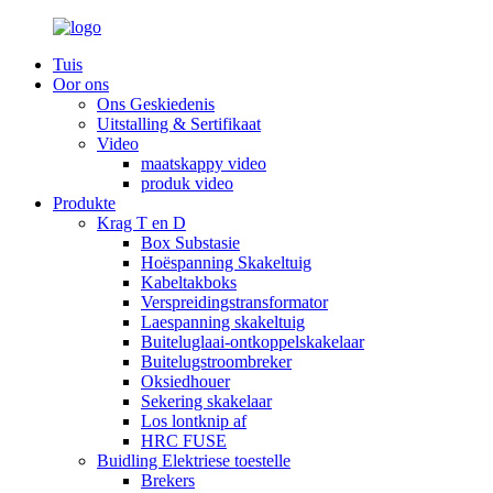
Tuis
Oor ons
Ons Geskiedenis
Uitstalling & Sertifikaat
Video
maatskappy video
produk video
Produkte
Krag T en D
Box Substasie
Hoëspanning Skakeltuig
Kabeltakboks
Verspreidingstransformator
Laespanning skakeltuig
Buiteluglaai-ontkoppelskakelaar
Buitelugstroombreker
Oksiedhouer
Sekering skakelaar
Los lontknip af
HRC FUSE
Buidling Elektriese toestelle
Brekers