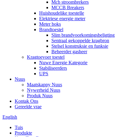
Mcb stroombrekers
MCCB Breakers
Huishoudelike toestelle
Elektriese energie meter
Meter boks
Brandtoestel
Slim brandvoorkomingsbeligting
Sentraal gekoppelde kragbron
Stelsel konstruksie en funksie
Beheerder gasheer
Kragtoevoer toestel
Nuwe Energie Kategorie
Stabiliseerders
UPS
Nuus
Maatskappy Nuus
Nywerheid Nuus
Produk Nuus
Kontak Ons
Gereelde vrae
English
Tuis
Produkte