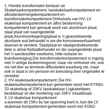
1. Hierdie transformator bestaan ​​uit
Skakelaarkompartement, laeskakelaarkompartement en
aflosbeskermingskompartement en
transformatorkompartement.Omhulsels van HV, LV
skakelaar kompartement en aflos beskerming
kompartement kan gemaak word van aluminium plaat,
staal plaat van saamgestelde
plaat.Aluminiumlegeringsplaat is 'n geanodiseerde
oksidasie wat behandel is om die korrosieweerbaarheid
daarvan te versterk. Staalplaat en staalgestruktureerde
dele is almal fosfaatbehandel en die saamgestelde plaat
het 'n aanskoulike voorkoms, hitte-isolasie en
brandvertraging.Die transformatorkompartement is ingerig
met 'n veilige beskermingsnet, maar nie omhulsel nie, wat
nie net bier se termiese diffusiwiteit waarborg nie, maar
ook in staat is om persoon en toerusting teen ongelukke te
verseker
2. HV-skakelaarkompartement: Die HV-
skakelaarkompartement kan gemonteer word met KYN61-
33 skakeltuig of 33KV lasskakelaar Lugkabeltipes
beskikbaar vir die montering van 33KV inlaatdraad.
3. LV skakelaar kompartement
a.wanneer dit 15Kv by lae spanning kant is, kan die LV
skakelaar kompartement gemonteer word met XGN2-