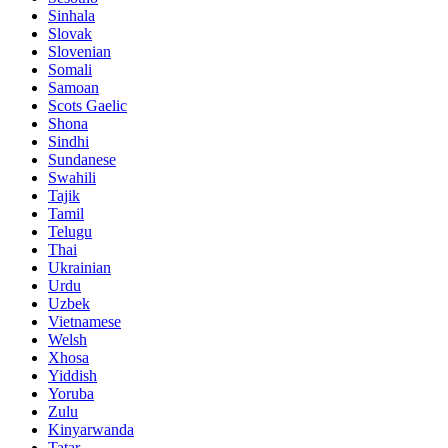
Sinhala
Slovak
Slovenian
Somali
Samoan
Scots Gaelic
Shona
Sindhi
Sundanese
Swahili
Tajik
Tamil
Telugu
Thai
Ukrainian
Urdu
Uzbek
Vietnamese
Welsh
Xhosa
Yiddish
Yoruba
Zulu
Kinyarwanda
Tatar