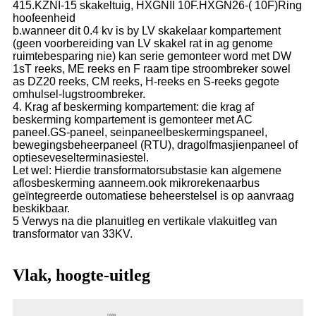
415.KZNI-15 skakeltuig, HXGNII 10F.HXGN26-( 10F)Ring
hoofeenheid
b.wanneer dit 0.4 kv is by LV skakelaar kompartement
(geen voorbereiding van LV skakel rat in ag genome
ruimtebesparing nie) kan serie gemonteer word met DW
1sT reeks, ME reeks en F raam tipe stroombreker sowel
as DZ20 reeks, CM reeks, H-reeks en S-reeks gegote
omhulsel-lugstroombreker.
4. Krag af beskerming kompartement: die krag af
beskerming kompartement is gemonteer met AC
paneel.GS-paneel, seinpaneelbeskermingspaneel,
bewegingsbeheerpaneel (RTU), dragolfmasjienpaneel of
optieseveselterminasiestel.
Let wel: Hierdie transformatorsubstasie kan algemene
aflosbeskerming aanneem.ook mikrorekenaarbus
geïntegreerde outomatiese beheerstelsel is op aanvraag
beskikbaar.
5 Verwys na die planuitleg en vertikale vlakuitleg van
transformator van 33KV.
Vlak, hoogte-uitleg