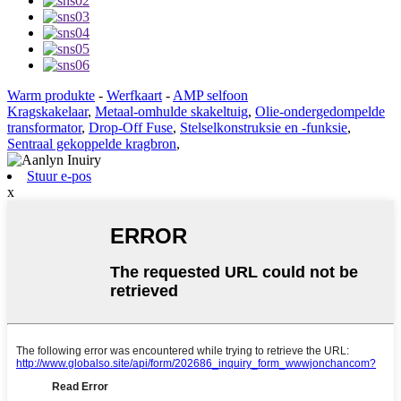
Warm produkte
-
Werfkaart
-
AMP selfoon
Kragskakelaar
,
Metaal-omhulde skakeltuig
,
Olie-ondergedompelde
transformator
,
Drop-Off Fuse
,
Stelselkonstruksie en -funksie
,
Sentraal gekoppelde kragbron
,
Stuur e-pos
x