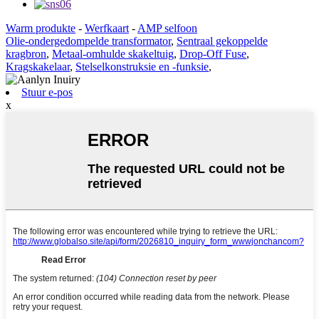
Warm produkte
-
Werfkaart
-
AMP selfoon
Olie-ondergedompelde transformator
,
Sentraal gekoppelde
kragbron
,
Metaal-omhulde skakeltuig
,
Drop-Off Fuse
,
Kragskakelaar
,
Stelselkonstruksie en -funksie
,
Stuur e-pos
x