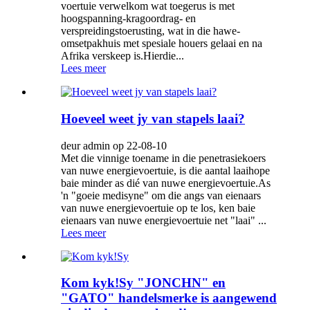
voertuie verwelkom wat toegerus is met
hoogspanning-kragoordrag- en
verspreidingstoerusting, wat in die hawe-
omsetpakhuis met spesiale houers gelaai en na
Afrika verskeep is.Hierdie...
Lees meer
Hoeveel weet jy van stapels laai?
deur admin op 22-08-10
Met die vinnige toename in die penetrasiekoers
van nuwe energievoertuie, is die aantal laaihope
baie minder as dié van nuwe energievoertuie.As
'n "goeie medisyne" om die angs van eienaars
van nuwe energievoertuie op te los, ken baie
eienaars van nuwe energievoertuie net "laai" ...
Lees meer
Kom kyk!Sy "JONCHN" en
"GATO" handelsmerke is aangewend