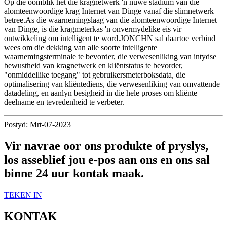
Op die oomblik het die kragnetwerk 'n nuwe stadium van die
alomteenwoordige krag Internet van Dinge vanaf die slimnetwerk
betree.As die waarnemingslaag van die alomteenwoordige Internet
van Dinge, is die kragmeterkas 'n onvermydelike eis vir
ontwikkeling om intelligent te word.JONCHN sal daartoe verbind
wees om die dekking van alle soorte intelligente
waarnemingsterminale te bevorder, die verwesenliking van intydse
bewustheid van kragnetwerk en kliëntstatus te bevorder,
"onmiddellike toegang" tot gebruikersmeterboksdata, die
optimalisering van kliëntediens, die verwesenliking van omvattende
datadeling, en aanlyn besigheid in die hele proses om kliënte
deelname en tevredenheid te verbeter.
Postyd: Mrt-07-2023
Vir navrae oor ons produkte of pryslys,
los asseblief jou e-pos aan ons en ons sal
binne 24 uur kontak maak.
TEKEN IN
KONTAK