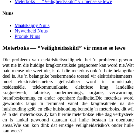
Meterboks — “Veiligheidsskild” vir mense se lewe
Nuus
Maatskappy Nuus
Nywerheid Nuus
Produk Nuus
Meterboks — “Veiligheidsskild” vir mense se lewe
Die probleem van elektrisiteitsveiligheid het 'n probleem geword
wat nie in die huidige kragkonstruksie geïgnoreer kan word nie.Wat
baie mense nie weet nie, is dat die meterkas ook 'n baie belangrike
deel is. As 'n belangrike beskermende toestel vir elektrisiteitsmeters,
moet elektrisiteitsmeters geïnstalleer word in munisipale,
residensiële, telekommunikasie, elektriese krag, landelike
kragnetwerk, fabrieke, ondernemings, organe, verwarming,
brandbeskerming en ander openbare fasiliteite.Die meterkas word
gewoonlik langs 'n terminaal vanaf die kragfasiliteite na die
huishouding gelê, en elke huishouding benodig 'n meterboks, dit wil
sê 'n stel meterbokse. Jy kan hierdie meterbokse elke dag verbysteek
en is lankal gewoond daaraan dat hulle bestaan in openbare
areas.Wie sou kon dink dat ernstige veiligheidsrisiko's onder hulle
kan wees?