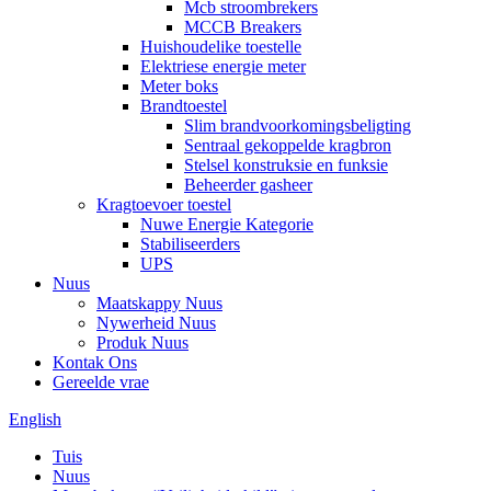
Mcb stroombrekers
MCCB Breakers
Huishoudelike toestelle
Elektriese energie meter
Meter boks
Brandtoestel
Slim brandvoorkomingsbeligting
Sentraal gekoppelde kragbron
Stelsel konstruksie en funksie
Beheerder gasheer
Kragtoevoer toestel
Nuwe Energie Kategorie
Stabiliseerders
UPS
Nuus
Maatskappy Nuus
Nywerheid Nuus
Produk Nuus
Kontak Ons
Gereelde vrae
English
Tuis
Nuus