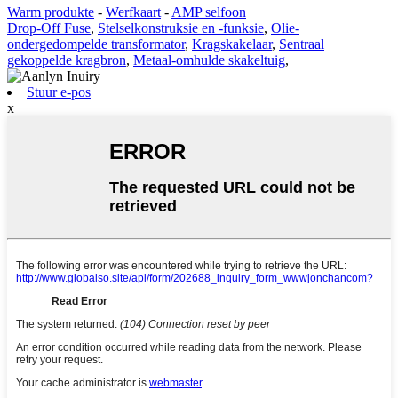
Warm produkte
-
Werfkaart
-
AMP selfoon
Drop-Off Fuse
,
Stelselkonstruksie en -funksie
,
Olie-
ondergedompelde transformator
,
Kragskakelaar
,
Sentraal
gekoppelde kragbron
,
Metaal-omhulde skakeltuig
,
Stuur e-pos
x