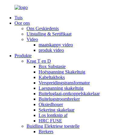
Tuis
Oor ons
Ons Geskiedenis
Uitstalling & Sertifikaat
Video
maatskappy video
produk video
Produkte
Krag T en D
Box Substasie
Hoëspanning Skakeltuig
Kabeltakboks
Verspreidingstransformator
Laespanning skakeltuig
Buiteluglaai-ontkoppelskakelaar
Buitelugstroombreker
Oksiedhouer
Sekering skakelaar
Los lontknip af
HRC FUSE
Buidling Elektriese toestelle
Brekers