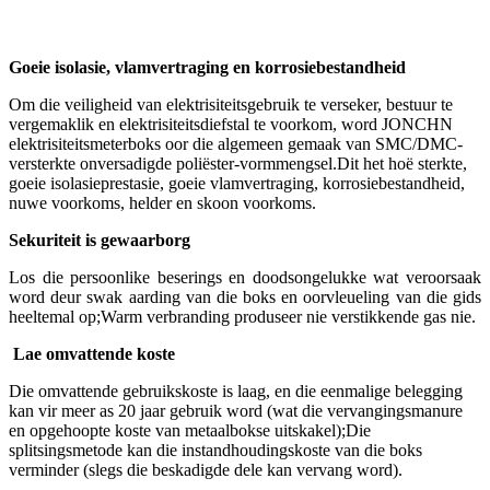
Goeie isolasie, vlamvertraging en korrosiebestandheid
Om die veiligheid van elektrisiteitsgebruik te verseker, bestuur te
vergemaklik en elektrisiteitsdiefstal te voorkom, word JONCHN
elektrisiteitsmeterboks oor die algemeen gemaak van SMC/DMC-
versterkte onversadigde poliëster-vormmengsel.Dit het hoë sterkte,
goeie isolasieprestasie, goeie vlamvertraging, korrosiebestandheid,
nuwe voorkoms, helder en skoon voorkoms.
Sekuriteit is gewaarborg
Los die persoonlike beserings en doodsongelukke wat veroorsaak
word deur swak aarding van die boks en oorvleueling van die gids
heeltemal op;Warm verbranding produseer nie verstikkende gas nie.
Lae omvattende koste
Die omvattende gebruikskoste is laag, en die eenmalige belegging
kan vir meer as 20 jaar gebruik word (wat die vervangingsmanure
en opgehoopte koste van metaalbokse uitskakel);Die
splitsingsmetode kan die instandhoudingskoste van die boks
verminder (slegs die beskadigde dele kan vervang word).