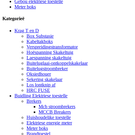
Gebou elektriese toestelle
Meter boks
Kategorieë
Krag T en D
Box Substasie
Kabeltakboks
Verspreidingstransformator
Hoëspanning Skakeltuig
Laespanning skakeltuig
Buiteluglaai-ontkoppelskakelaar
Buitelugstroombreker
Oksiedhouer
Sekering skakelaar
Los lontknip af
HRC FUSE
Buidling Elektriese toestelle
Brekers
Mcb stroombrekers
MCCB Breakers
Huishoudelike toestelle
Elektriese energie meter
Meter boks
Brandtoestel