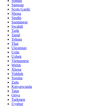
Somali
Samoan
Scots Gaelic
Shona
Sindhi
Sundanese
Swahili
Tajik
Tamil
Telugu
Thai
Ukrainian
Urdu
Uzbek
Vietnamese
Welsh
Xhosa
Yiddish
Yoruba
Zulu
Kinyarwanda
Tatar
Oriya
Turkmen
Uyghur