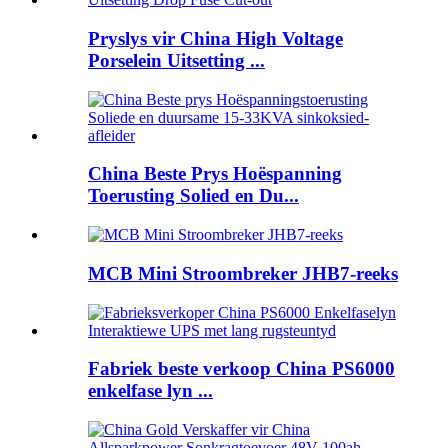
Pryslys vir China High Voltage
Porselein Uitsetting ...
China Beste Prys Hoëspanning
Toerusting Solied en Du...
MCB Mini Stroombreker JHB7-reeks
Fabriek beste verkoop China PS6000
enkelfase lyn ...