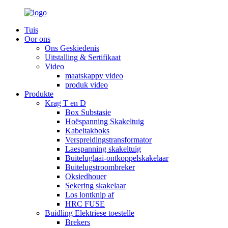
Tuis
Oor ons
Ons Geskiedenis
Uitstalling & Sertifikaat
Video
maatskappy video
produk video
Produkte
Krag T en D
Box Substasie
Hoëspanning Skakeltuig
Kabeltakboks
Verspreidingstransformator
Laespanning skakeltuig
Buiteluglaai-ontkoppelskakelaar
Buitelugstroombreker
Oksiedhouer
Sekering skakelaar
Los lontknip af
HRC FUSE
Buidling Elektriese toestelle
Brekers