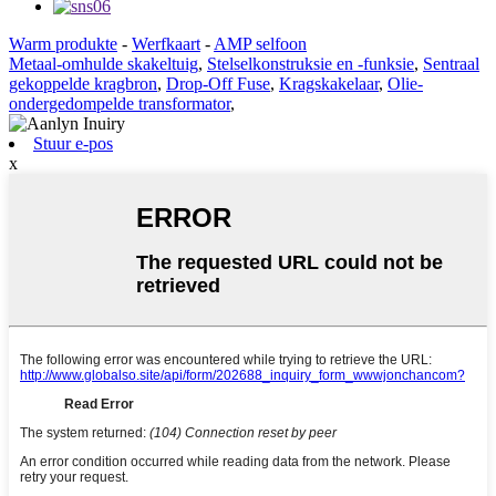
Warm produkte
-
Werfkaart
-
AMP selfoon
Metaal-omhulde skakeltuig
,
Stelselkonstruksie en -funksie
,
Sentraal
gekoppelde kragbron
,
Drop-Off Fuse
,
Kragskakelaar
,
Olie-
ondergedompelde transformator
,
Stuur e-pos
x