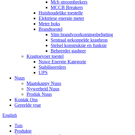
Mcb stroombrekers
MCCB Breakers
Huishoudelike toestelle
Elektriese energie meter
Meter boks
Brandtoestel
Slim brandvoorkomingsbeligting
Sentraal gekoppelde kragbron
Stelsel konstruksie en funksie
Beheerder gasheer
Kragtoevoer toestel
Nuwe Energie Kategorie
Stabiliseerders
UPS
Nuus
Maatskappy Nuus
Nywerheid Nuus
Produk Nuus
Kontak Ons
Gereelde vrae
English
Tuis
Produkte